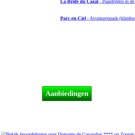
La Bride du Cazal
- Paardrijden in de
Parc-en-Ciel
- Avonturenpark (klimbos