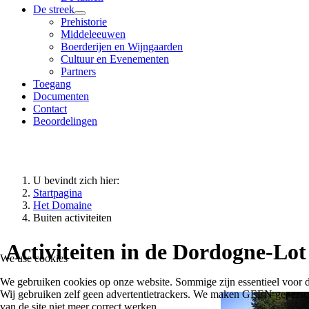
De streek
Prehistorie
Middeleeuwen
Boerderijen en Wijngaarden
Cultuur en Evenementen
Partners
Toegang
Documenten
Contact
Beoordelingen
U bevindt zich hier:
Startpagina
Het Domaine
Buiten activiteiten
Activiteiten in de Dordogne-Lo
We use cookies
We gebruiken cookies op onze website. Sommige zijn essentieel voor de
Wij gebruiken zelf geen advertentietrackers. We maken GEEN gepersonalis
van de site niet meer correct werken.