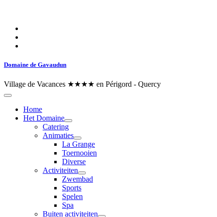
Domaine de Gavaudun
Village de Vacances ★★★★ en Périgord - Quercy
Home
Het Domaine
Catering
Animaties
La Grange
Toernooien
Diverse
Activiteiten
Zwembad
Sports
Spelen
Spa
Buiten activiteiten