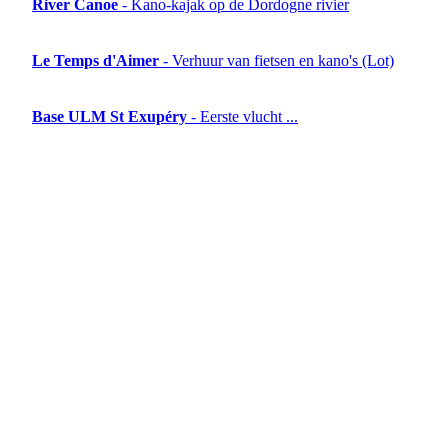
River Canoe
- Kano-kajak op de Dordogne rivier
Le Temps d'Aimer
- Verhuur van fietsen en kano's (Lot)
Base ULM St Exupéry
- Eerste vlucht ...