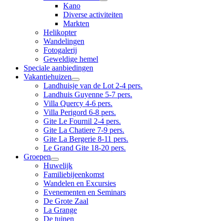
Kano
Diverse activiteiten
Markten
Helikopter
Wandelingen
Fotogalerij
Geweldige hemel
Speciale aanbiedingen
Vakantiehuizen
Landhuisje van de Lot 2-4 pers.
Landhuis Guyenne 5-7 pers.
Villa Quercy 4-6 pers.
Villa Perigord 6-8 pers.
Gite Le Fournil 2-4 pers.
Gite La Chatiere 7-9 pers.
Gite La Bergerie 8-11 pers.
Le Grand Gite 18-20 pers.
Groepen
Huwelijk
Familiebijeenkomst
Wandelen en Excursies
Evenementen en Seminars
De Grote Zaal
La Grange
De tuinen