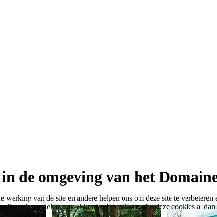
t in de omgeving van het Domai
 werking van de site en andere helpen ons om deze site te verbeteren e
eerde profielen aan. U kunt zelf beslissen of u deze cookies al dan nie