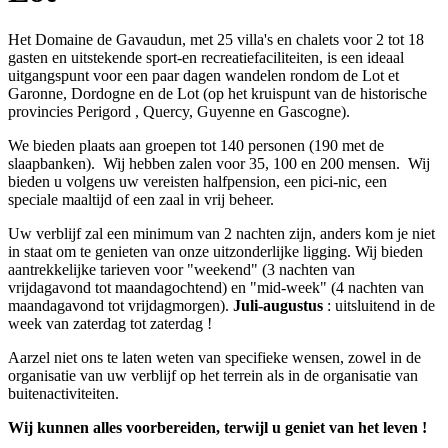
Het Domaine de Gavaudun, met 25 villa's en chalets voor 2 tot 18
gasten en uitstekende sport-en recreatiefaciliteiten, is een ideaal
uitgangspunt voor een paar dagen wandelen rondom de Lot et
Garonne, Dordogne en de Lot (op het kruispunt van de historische
provincies Perigord , Quercy, Guyenne en Gascogne).
We bieden plaats aan groepen tot 140 personen (190 met de
slaapbanken). Wij hebben zalen voor 35, 100 en 200 mensen. Wij
bieden u volgens uw vereisten halfpension, een pici-nic, een
speciale maaltijd of een zaal in vrij beheer.
Uw verblijf zal een minimum van 2 nachten zijn, anders kom je niet
in staat om te genieten van onze uitzonderlijke ligging. Wij bieden
aantrekkelijke tarieven voor "weekend" (3 nachten van
vrijdagavond tot maandagochtend) en "mid-week" (4 nachten van
maandagavond tot vrijdagmorgen).
Juli-augustus
: uitsluitend in de
week van zaterdag tot zaterdag !
Aarzel niet ons te laten weten van specifieke wensen, zowel in de
organisatie van uw verblijf op het terrein als in de organisatie van
buitenactiviteiten.
Wij kunnen alles voorbereiden, terwijl u geniet van het leven !