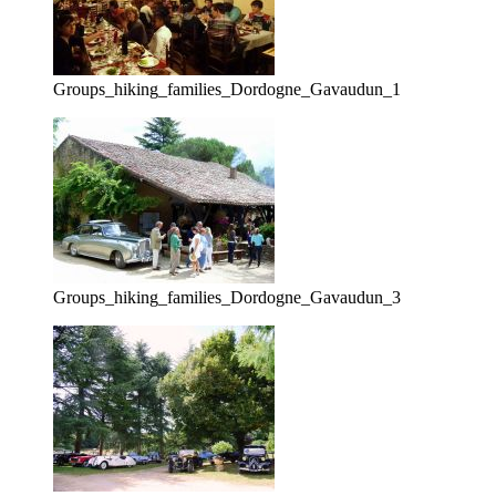
Groups_hiking_families_Dordogne_Gavaudun_1
Groups_hiking_families_Dordogne_Gavaudun_3