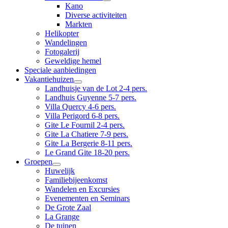
Kano
Diverse activiteiten
Markten
Helikopter
Wandelingen
Fotogalerij
Geweldige hemel
Speciale aanbiedingen
Vakantiehuizen
Landhuisje van de Lot 2-4 pers.
Landhuis Guyenne 5-7 pers.
Villa Quercy 4-6 pers.
Villa Perigord 6-8 pers.
Gite Le Fournil 2-4 pers.
Gite La Chatiere 7-9 pers.
Gite La Bergerie 8-11 pers.
Le Grand Gite 18-20 pers.
Groepen
Huwelijk
Familiebijeenkomst
Wandelen en Excursies
Evenementen en Seminars
De Grote Zaal
La Grange
De tuinen