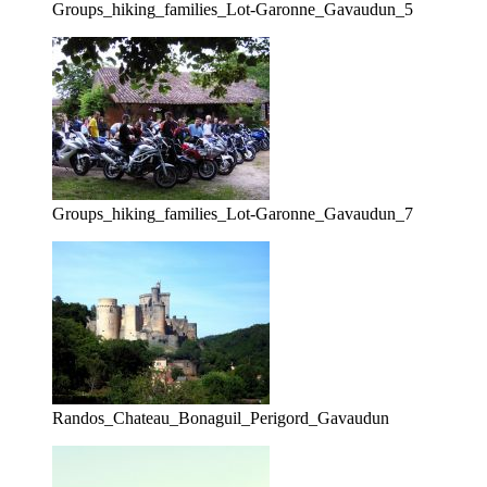
Groups_hiking_families_Lot-Garonne_Gavaudun_5
Groups_hiking_families_Lot-Garonne_Gavaudun_7
Randos_Chateau_Bonaguil_Perigord_Gavaudun