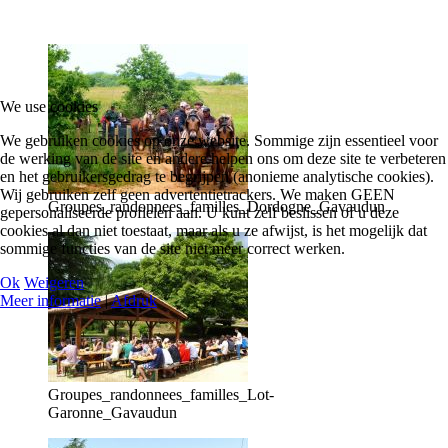
We use cookies
We gebruiken cookies op onze website. Sommige zijn essentieel voor
de werking van de site en andere helpen ons om deze site te verbeteren
en het gebruikersgedrag te begrijpen (anonieme analytische cookies).
Wij gebruiken zelf geen advertentietrackers. We maken GEEN
Groupes_randonnees_familles_Dordogne_Gavaudun
gepersonaliseerde profielen aan. U kunt zelf beslissen of u deze
cookies al dan niet toestaat, maar als u ze afwijst, is het mogelijk dat
sommige functies van de site niet meer correct werken.
Ok
Weigeren
Meer informatie
|
Afdruk
Groupes_randonnees_familles_Lot-
Garonne_Gavaudun