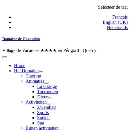
Selecteer de taal
Français
English (UK)
Nederlands
Domaine de Gavaudun
Village de Vacances ★★★★ en Périgord - Quercy
Home
Het Domaine
Catering
Animaties
La Grange
Toernooien
Diverse
Activiteiten
Zwembad
Sports
Spelen
Spa
Buiten activiteiten