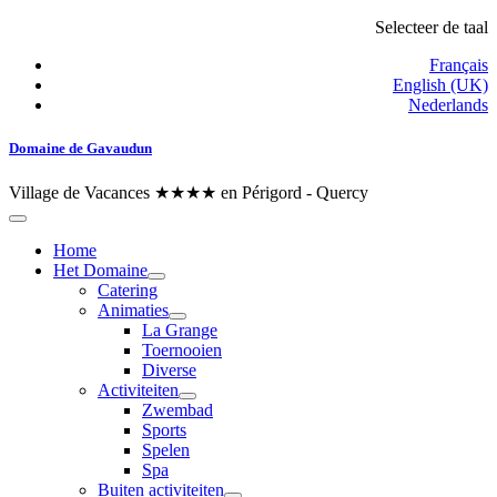
Selecteer de taal
Français
English (UK)
Nederlands
Domaine de Gavaudun
Village de Vacances ★★★★ en Périgord - Quercy
Home
Het Domaine
Catering
Animaties
La Grange
Toernooien
Diverse
Activiteiten
Zwembad
Sports
Spelen
Spa
Buiten activiteiten