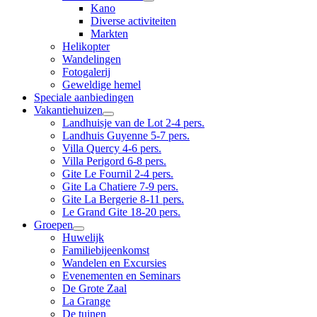
Kano
Diverse activiteiten
Markten
Helikopter
Wandelingen
Fotogalerij
Geweldige hemel
Speciale aanbiedingen
Vakantiehuizen
Landhuisje van de Lot 2-4 pers.
Landhuis Guyenne 5-7 pers.
Villa Quercy 4-6 pers.
Villa Perigord 6-8 pers.
Gite Le Fournil 2-4 pers.
Gite La Chatiere 7-9 pers.
Gite La Bergerie 8-11 pers.
Le Grand Gite 18-20 pers.
Groepen
Huwelijk
Familiebijeenkomst
Wandelen en Excursies
Evenementen en Seminars
De Grote Zaal
La Grange
De tuinen