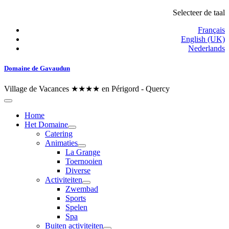
Selecteer de taal
Français
English (UK)
Nederlands
Domaine de Gavaudun
Village de Vacances ★★★★ en Périgord - Quercy
Home
Het Domaine
Catering
Animaties
La Grange
Toernooien
Diverse
Activiteiten
Zwembad
Sports
Spelen
Spa
Buiten activiteiten