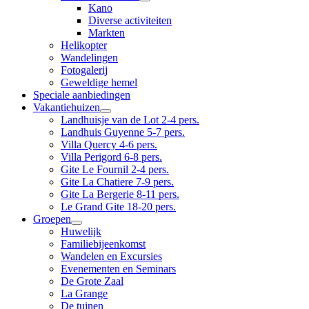
Kano
Diverse activiteiten
Markten
Helikopter
Wandelingen
Fotogalerij
Geweldige hemel
Speciale aanbiedingen
Vakantiehuizen
Landhuisje van de Lot 2-4 pers.
Landhuis Guyenne 5-7 pers.
Villa Quercy 4-6 pers.
Villa Perigord 6-8 pers.
Gite Le Fournil 2-4 pers.
Gite La Chatiere 7-9 pers.
Gite La Bergerie 8-11 pers.
Le Grand Gite 18-20 pers.
Groepen
Huwelijk
Familiebijeenkomst
Wandelen en Excursies
Evenementen en Seminars
De Grote Zaal
La Grange
De tuinen