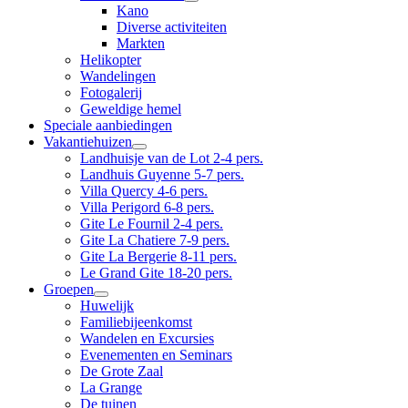
Kano
Diverse activiteiten
Markten
Helikopter
Wandelingen
Fotogalerij
Geweldige hemel
Speciale aanbiedingen
Vakantiehuizen
Landhuisje van de Lot 2-4 pers.
Landhuis Guyenne 5-7 pers.
Villa Quercy 4-6 pers.
Villa Perigord 6-8 pers.
Gite Le Fournil 2-4 pers.
Gite La Chatiere 7-9 pers.
Gite La Bergerie 8-11 pers.
Le Grand Gite 18-20 pers.
Groepen
Huwelijk
Familiebijeenkomst
Wandelen en Excursies
Evenementen en Seminars
De Grote Zaal
La Grange
De tuinen