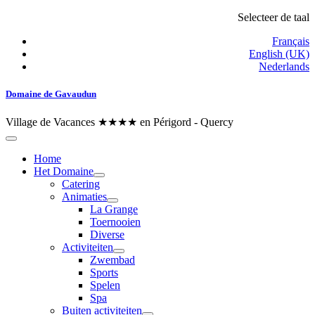
Selecteer de taal
Français
English (UK)
Nederlands
Domaine de Gavaudun
Village de Vacances ★★★★ en Périgord - Quercy
Home
Het Domaine
Catering
Animaties
La Grange
Toernooien
Diverse
Activiteiten
Zwembad
Sports
Spelen
Spa
Buiten activiteiten