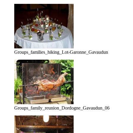
Groups_families_hiking_Lot-Garonne_Gavaudun
Groups_family_reunion_Dordogne_Gavaudun_06