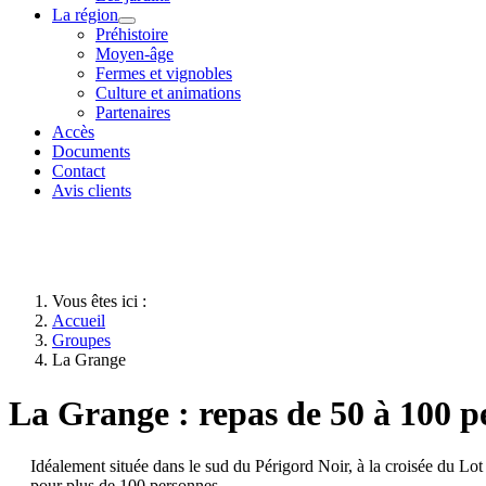
La région
Préhistoire
Moyen-âge
Fermes et vignobles
Culture et animations
Partenaires
Accès
Documents
Contact
Avis clients
Vous êtes ici :
Accueil
Groupes
La Grange
La Grange : repas de 50 à 100 
Idéalement située dans le sud du Périgord Noir, à la croisée du Lo
pour plus de 100 personnes.