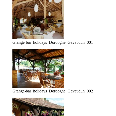
Grange-bar_holidays_Dordogne_Gavaudun_001
Grange-bar_holidays_Dordogne_Gavaudun_002