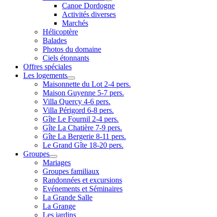
Canoe Dordogne
Activités diverses
Marchés
Hélicoptère
Balades
Photos du domaine
Ciels étonnants
Offres spéciales
Les logements
Maisonnette du Lot 2-4 pers.
Maison Guyenne 5-7 pers.
Villa Quercy 4-6 pers.
Villa Périgord 6-8 pers.
Gîte Le Fournil 2-4 pers.
Gîte La Chatière 7-9 pers.
Gîte La Bergerie 8-11 pers.
Le Grand Gîte 18-20 pers.
Groupes
Mariages
Groupes familiaux
Randonnées et excursions
Evénements et Séminaires
La Grande Salle
La Grange
Les jardins