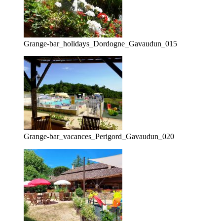
Grange-bar_holidays_Dordogne_Gavaudun_015
Grange-bar_vacances_Perigord_Gavaudun_020