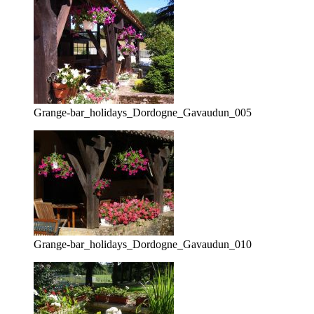
Grange-bar_holidays_Dordogne_Gavaudun_005
Grange-bar_holidays_Dordogne_Gavaudun_010