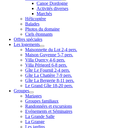
Canoe Dordogne
Activités diverses
Marchés
Hélicoptère
Balades
Photos du domaine
Ciels étonnants
Offres spéciales
Les logements
Maisonnette du Lot 2-4 pers.
Maison Guyenne 5-7 pers.
Villa Quercy 4-6 pers.
Villa Périgord 6-8 pers.
Gîte Le Fournil 2-4 pers.
Gîte La Chatière 7-9 pers.
Gîte La Bergerie 8-11 pers.
Le Grand Gîte 18-20 pers.
Groupes
Mariages
Groupes familiaux
Randonnées et excursions
Evénements et Séminaires
La Grande Salle
La Grange
Les jardins