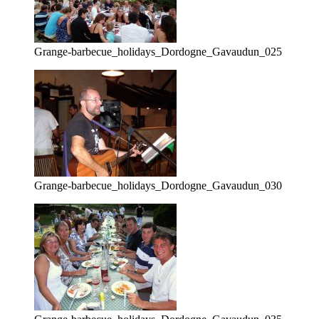
Grange-barbecue_holidays_Dordogne_Gavaudun_025
Grange-barbecue_holidays_Dordogne_Gavaudun_030