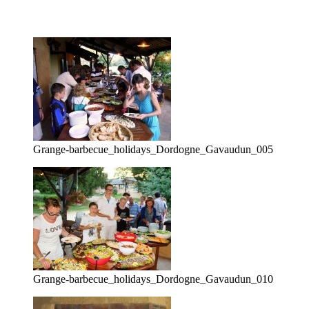
Grange-barbecue_holidays_Dordogne_Gavaudun_005
Grange-barbecue_holidays_Dordogne_Gavaudun_010