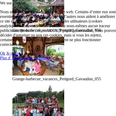
We use cookies
Nous utilisons des cookies sur notre site web. Certains d’entre eux sont
essentiels au fonctionnement du site et d’autres nous aident à améliorer
ce site et comprendre le comportement des utilisateurs (cookies
analytiques anonymes). Nous n'utilisons nous-mêmes aucun traceur
Grange-barbecue_vacances_Perigord_Gavaudun_050
publicitaire. Nous ne créons AUCUN profil personnalisé. Vous pouvez
décider d'autoriser ou non ces cookies, mais si vous les rejetez,
certaines fonctionnalités du site pourraient ne plus fonctionner
correctement.
Ok
Je refuse
Plus d' informations
|
Imprimer
Grange-barbecue_vacances_Perigord_Gavaudun_055