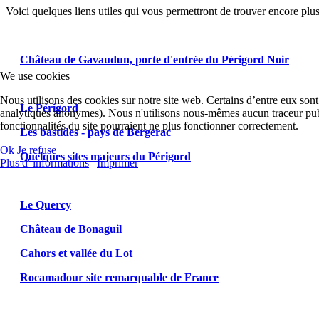
Voici quelques liens utiles qui vous permettront de trouver encore plus
Château de Gavaudun, porte d'entrée du Périgord Noir
We use cookies
Nous utilisons des cookies sur notre site web. Certains d’entre eux sont
Le Périgord
analytiques anonymes). Nous n'utilisons nous-mêmes aucun traceur publ
fonctionnalités du site pourraient ne plus fonctionner correctement.
Les bastides - pays de Bergerac
Ok
Je refuse
Quelques sites majeurs du Périgord
Plus d' informations
|
Imprimer
Le Quercy
Château de Bonaguil
Cahors et vallée du Lot
Rocamadour site remarquable de France