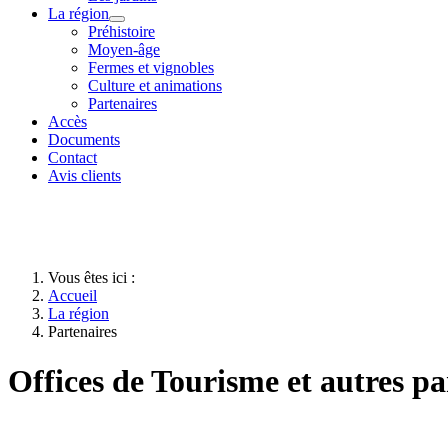
La région
Préhistoire
Moyen-âge
Fermes et vignobles
Culture et animations
Partenaires
Accès
Documents
Contact
Avis clients
Vous êtes ici :
Accueil
La région
Partenaires
Offices de Tourisme et autres p