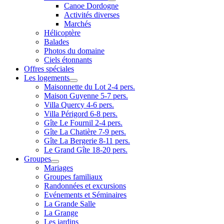
Canoe Dordogne
Activités diverses
Marchés
Hélicoptère
Balades
Photos du domaine
Ciels étonnants
Offres spéciales
Les logements
Maisonnette du Lot 2-4 pers.
Maison Guyenne 5-7 pers.
Villa Quercy 4-6 pers.
Villa Périgord 6-8 pers.
Gîte Le Fournil 2-4 pers.
Gîte La Chatière 7-9 pers.
Gîte La Bergerie 8-11 pers.
Le Grand Gîte 18-20 pers.
Groupes
Mariages
Groupes familiaux
Randonnées et excursions
Evénements et Séminaires
La Grande Salle
La Grange
Les jardins