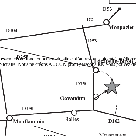
 essentiels au fonctionnement du site et d’autres nous aident à améliore
icitaire. Nous ne créons AUCUN profil personnalisé. Vous pouvez décide