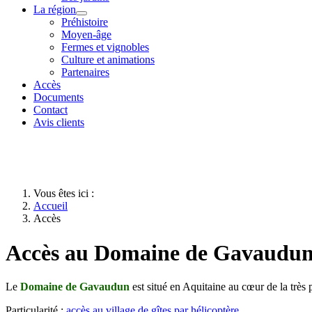
La région
Préhistoire
Moyen-âge
Fermes et vignobles
Culture et animations
Partenaires
Accès
Documents
Contact
Avis clients
Vous êtes ici :
Accueil
Accès
Accès au Domaine de Gavaudun 
Le
Domaine de Gavaudun
est situé en Aquitaine au cœur de la trè
Particularité :
accès au village de gîtes par hélicoptère.