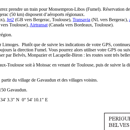
rez prendre un train pour Monsempron-Libos (Fumel). Réservation de 
erac (50 km) disposent d’aéroports régionaux.
ux),
Jet2
(GB vers Bergerac, Toulouse),
Transavia
(NL vers Bergerac),
vers Toulouse),
Airtransat
(Canada vers Bordeaux, Toulouse).
région.
 Limoges. Plutôt que de suivre les indications de votre GPS, continuez
toujours la direction Fumel. Vous pourrez alors utiliser votre GPS ou sui
er par Belvès, Monpazier et Lacapelle-Biron : les routes sont très bell
ux-Toulouse soit à Moissac en venant de Toulouse, puis de suivre la di
 partir du village de Gavaudun et des villages voisins.
47150 Gavaudun.
4' 3.3" N 0° 54' 10.1" E