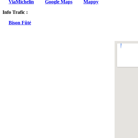
ViaMichelin
Google Maps
Mappy
Info Trafic :
Bison Fûté