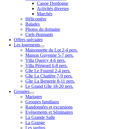
Canoe Dordogne
Activités diverses
Marchés
Hélicoptère
Balades
Photos du domaine
Ciels étonnants
Offres spéciales
Les logements
Maisonnette du Lot 2-4 pers.
Maison Guyenne 5-7 pers.
Villa Quercy 4-6 pers.
Villa Périgord 6-8 pers.
Gîte Le Fournil 2-4 pers.
Gîte La Chatière 7-9 pers.
Gîte La Bergerie 8-11 pers.
Le Grand Gîte 18-20 pers.
Groupes
Mariages
Groupes familiaux
Randonnées et excursions
Evénements et Séminaires
La Grande Salle
La Grange
Les jardins