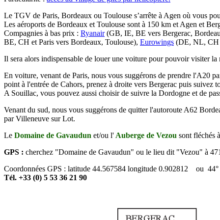
Le TGV de Paris, Bordeaux ou Toulouse s’arrête à Agen où vous pour
Les aéroports de Bordeaux et Toulouse sont à 150 km et Agen et Berg
Compagnies à bas prix :
Ryanair
(GB, IE, BE vers Bergerac, Bordea
BE, CH et Paris vers Bordeaux, Toulouse),
Eurowings
(DE, NL, CH 
Il sera alors indispensable de louer une voiture pour pouvoir visiter la 
En voiture, venant de Paris, nous vous suggérons de prendre l'A20 par
point à l'entrée de Cahors, prenez à droite vers Bergerac puis suivez 
A Souillac, vous pouvez aussi choisir de suivre la Dordogne et de pass
Venant du sud, nous vous suggérons de quitter l'autoroute A62 Bordea
par Villeneuve sur Lot.
Le
Domaine de Gavaudun
et/ou l'
Auberge de Vezou
sont fléchés à
GPS :
cherchez "Domaine de Gavaudun" ou le lieu dit "Vezou" à 
Coordonnées GPS : latitude 44.567584 longitude 0.902812 ou 44° 3
Tél. +33 (0) 5 53 36 21 90