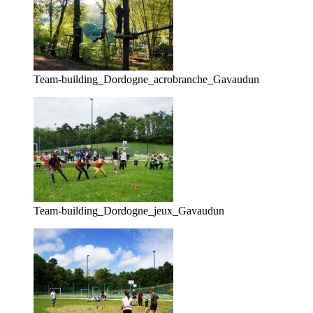
Team-building_Dordogne_acrobranche_Gavaudun
Team-building_Dordogne_jeux_Gavaudun