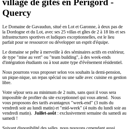
village de gîtes en Périgord -
Quercy
Le Domaine de Gavaudun, situé en Lot et Garonne, à deux pas de
la Dordogne et du Lot, avec ses 25 villas et gîtes de 2 à 18 lits et ses
infrastructures sportives et ludiques exceptionnelles, est le lieu
parfait pour se ressourcer ou développer un esprit d'équipe.
Le domaine se prête à merveille à des séminaires actifs en extérieur,
de type "mise au vert" ou "team building", à des week-ends
d'intégration étudiants ou à tout autre type d'événement résidentiel.
Nous pourrons vous proposer selon vos souhaits la demi-pension,
un pique-nique, un repas spécial ou une salle avec cuisine en gestion
libre.
Votre séjour sera au minimum de 2 nuits, sans quoi il vous sera
impossible de profiter du site exceptionnel qui vous attend. Nous
vous proposons des tarifs avantageux "week-end" (3 nuits du
vendredi soir au lundi matin) et "mid-week" (4 nuits du lundi soir au
vendredi matin).
Juillet-août
: exclusivement semaine du samedi au
samedi !
Suivant disponibilité des salles, nous pouvons cependant aussi