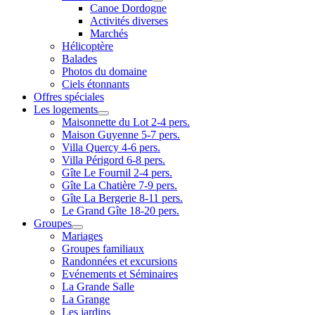
Canoe Dordogne
Activités diverses
Marchés
Hélicoptère
Balades
Photos du domaine
Ciels étonnants
Offres spéciales
Les logements
Maisonnette du Lot 2-4 pers.
Maison Guyenne 5-7 pers.
Villa Quercy 4-6 pers.
Villa Périgord 6-8 pers.
Gîte Le Fournil 2-4 pers.
Gîte La Chatière 7-9 pers.
Gîte La Bergerie 8-11 pers.
Le Grand Gîte 18-20 pers.
Groupes
Mariages
Groupes familiaux
Randonnées et excursions
Evénements et Séminaires
La Grande Salle
La Grange
Les jardins