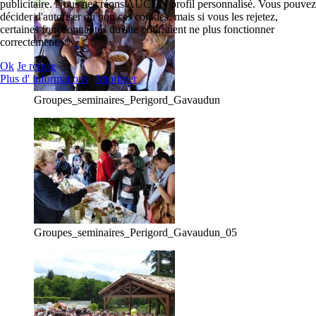
publicitaire. Nous ne créons AUCUN profil personnalisé. Vous pouvez
décider d'autoriser ou non ces cookies, mais si vous les rejetez,
certaines fonctionnalités du site pourraient ne plus fonctionner
correctement.
Ok
Je refuse
Plus d' informations
|
Imprimer
Groupes_seminaires_Perigord_Gavaudun
Groupes_seminaires_Perigord_Gavaudun_05