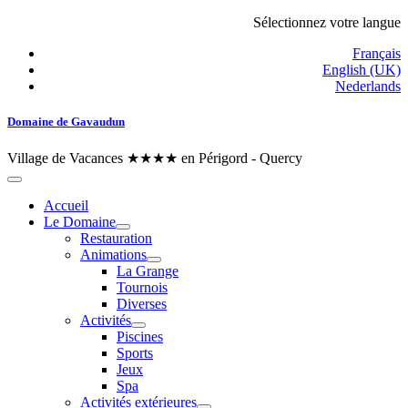
Sélectionnez votre langue
Français
English (UK)
Nederlands
Domaine de Gavaudun
Village de Vacances ★★★★ en Périgord - Quercy
Accueil
Le Domaine
Restauration
Animations
La Grange
Tournois
Diverses
Activités
Piscines
Sports
Jeux
Spa
Activités extérieures