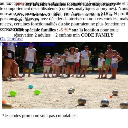
au fonctionnement du site et d’autres nous aident à améliorer ce site e
-10%
sur la 2ème semaines
(déduite automatiquement)
le comportement des utilisateurs (cookies analytiques anonymes). Nous 
nous-mêmes aucun traceur publicitaire. Nous ne créons AUCUN profil
Arrivées flexibles
Samedi, Dimanche ou Lundi (selon
personnalisé. Vous pouvez décider d'autoriser ou non ces cookies, mais 
disponibilités)
rejetez, certaines fonctionnalités du site pourraient ne plus fonctionner
correctement.
Offre spéciale familles
:
-5 %
*
sur la location
pour toute
réservation 2 adultes + 2 enfants min
CODE FAMILY
Ok
Je refuse
Plus d' informations
|
Imprimer
*les codes promo ne sont pas cumulables.