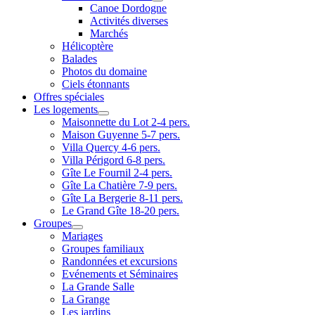
Canoe Dordogne
Activités diverses
Marchés
Hélicoptère
Balades
Photos du domaine
Ciels étonnants
Offres spéciales
Les logements
Maisonnette du Lot 2-4 pers.
Maison Guyenne 5-7 pers.
Villa Quercy 4-6 pers.
Villa Périgord 6-8 pers.
Gîte Le Fournil 2-4 pers.
Gîte La Chatière 7-9 pers.
Gîte La Bergerie 8-11 pers.
Le Grand Gîte 18-20 pers.
Groupes
Mariages
Groupes familiaux
Randonnées et excursions
Evénements et Séminaires
La Grande Salle
La Grange
Les jardins