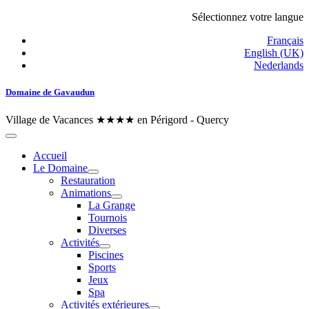
Sélectionnez votre langue
Français
English (UK)
Nederlands
Domaine de Gavaudun
Village de Vacances ★★★★ en Périgord - Quercy
Accueil
Le Domaine
Restauration
Animations
La Grange
Tournois
Diverses
Activités
Piscines
Sports
Jeux
Spa
Activités extérieures