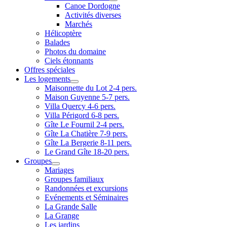
Canoe Dordogne
Activités diverses
Marchés
Hélicoptère
Balades
Photos du domaine
Ciels étonnants
Offres spéciales
Les logements
Maisonnette du Lot 2-4 pers.
Maison Guyenne 5-7 pers.
Villa Quercy 4-6 pers.
Villa Périgord 6-8 pers.
Gîte Le Fournil 2-4 pers.
Gîte La Chatière 7-9 pers.
Gîte La Bergerie 8-11 pers.
Le Grand Gîte 18-20 pers.
Groupes
Mariages
Groupes familiaux
Randonnées et excursions
Evénements et Séminaires
La Grande Salle
La Grange
Les jardins