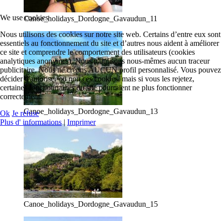
We use cookies
Canoe_holidays_Dordogne_Gavaudun_11
Nous utilisons des cookies sur notre site web. Certains d’entre eux sont
essentiels au fonctionnement du site et d’autres nous aident à améliorer
ce site et comprendre le comportement des utilisateurs (cookies
analytiques anonymes). Nous n'utilisons nous-mêmes aucun traceur
publicitaire. Nous ne créons AUCUN profil personnalisé. Vous pouvez
décider d'autoriser ou non ces cookies, mais si vous les rejetez,
certaines fonctionnalités du site pourraient ne plus fonctionner
correctement.
Canoe_holidays_Dordogne_Gavaudun_13
Ok
Je refuse
Plus d' informations
|
Imprimer
Canoe_holidays_Dordogne_Gavaudun_15