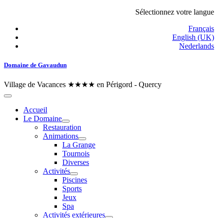
Sélectionnez votre langue
Français
English (UK)
Nederlands
Domaine de Gavaudun
Village de Vacances ★★★★ en Périgord - Quercy
Accueil
Le Domaine
Restauration
Animations
La Grange
Tournois
Diverses
Activités
Piscines
Sports
Jeux
Spa
Activités extérieures