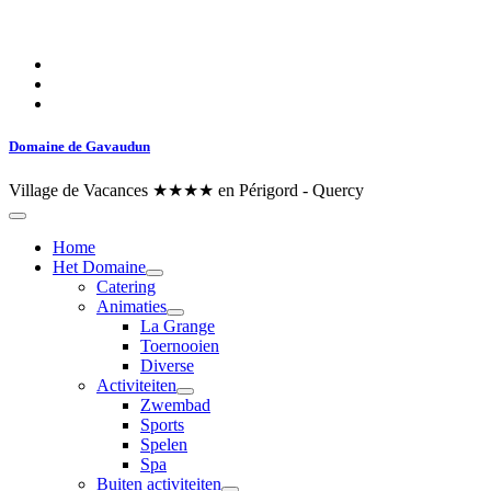
Domaine de Gavaudun
Village de Vacances ★★★★ en Périgord - Quercy
Home
Het Domaine
Catering
Animaties
La Grange
Toernooien
Diverse
Activiteiten
Zwembad
Sports
Spelen
Spa
Buiten activiteiten