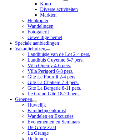
Kano
Diverse activiteiten
Markten
Helikopter
Wandelingen
Fotogalerij
Geweldige hemel
Speciale aanbiedingen
Vakantiehuizen
Landhuisje van de Lot 2-4 pers.
Landhuis Guyenne 5-7 pers.
Villa Quercy 4-6 pers.
Villa Perigord 6-8 pers.
Gite Le Fournil 2-4 pers.
Gite La Chatiere 7-9 pers.
Gite La Bergerie 8-11 pers.
Le Grand Gite 18-20 pers.
Groepen
Huwelijk
Familiebijeenkomst
Wandelen en Excursies
Evenementen en Seminars
De Grote Zaal
La Grange
De tuinen