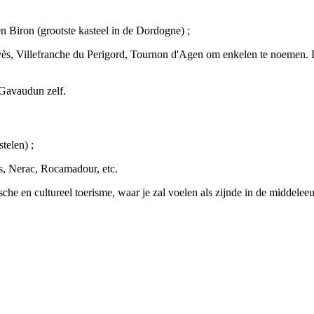
en Biron (grootste kasteel in de Dordogne) ;
vès, Villefranche du Perigord, Tournon d'Agen om enkelen te noemen. D
 Gavaudun zelf.
telen) ;
s, Nerac, Rocamadour, etc.
ische en
cultureel toerisme
, waar je zal voelen als zijnde in de middelee