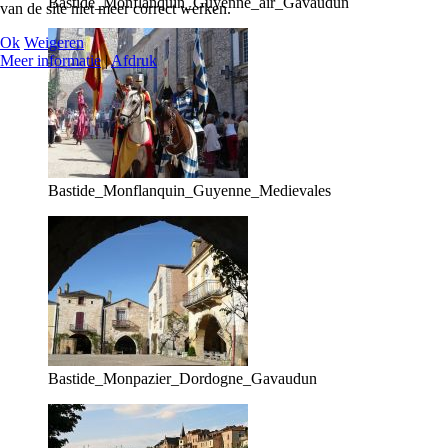
Bastide_Monflanquin_Guyenne_air_Gavaudun
van de site niet meer correct werken.
Ok
Weigeren
Meer informatie
|
Afdruk
Bastide_Monflanquin_Guyenne_Medievales
Bastide_Monpazier_Dordogne_Gavaudun