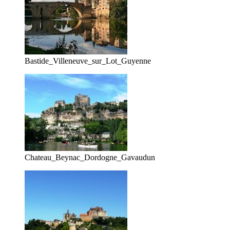
Bastide_Villeneuve_sur_Lot_Guyenne
Chateau_Beynac_Dordogne_Gavaudun