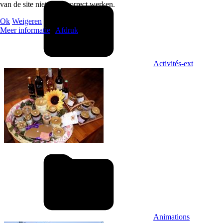
van de site niet meer correct werken.
Ok
Weigeren
Meer informatie
|
Afdruk
Activités-ext
Animations