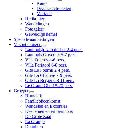
Kano
Diverse activiteiten
Markten
Helikopter
Wandelingen
Fotogalerij
Geweldige hemel
Speciale aanbiedingen
Vakantiehuizen
Landhuisje van de Lot 2-4 pers.
Landhuis Guyenne 5-7 pers.
Villa Quercy 4-6 pers.
Villa Perigord 6-8 pers.
Gite Le Fournil 2-4 pers.
Gite La Chatiere 7-9 pers.
Gite La Bergerie 8-11 pers.
Le Grand Gite 18-20 pers.
Groepen
Huwelijk
Familiebijeenkomst
Wandelen en Excursies
Evenementen en Seminars
De Grote Zaal
La Grange
De tuinen