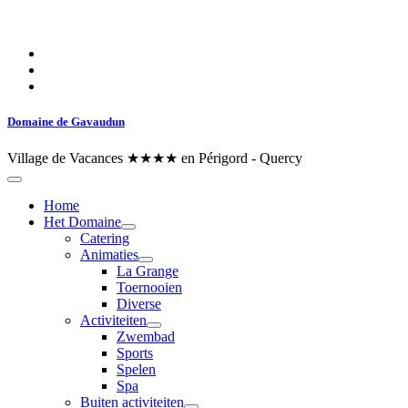
Domaine de Gavaudun
Village de Vacances ★★★★ en Périgord - Quercy
Home
Het Domaine
Catering
Animaties
La Grange
Toernooien
Diverse
Activiteiten
Zwembad
Sports
Spelen
Spa
Buiten activiteiten