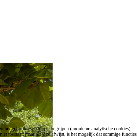
n het gebruikersgedrag te begrijpen (anonieme analytische cookies).
t toestaat, maar als u ze afwijst, is het mogelijk dat sommige functies