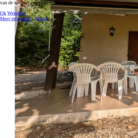
van de site niet meer correct werken.
Ok
Weigeren
Meer informatie
|
Afdruk