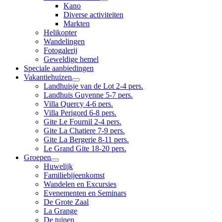
Kano
Diverse activiteiten
Markten
Helikopter
Wandelingen
Fotogalerij
Geweldige hemel
Speciale aanbiedingen
Vakantiehuizen
Landhuisje van de Lot 2-4 pers.
Landhuis Guyenne 5-7 pers.
Villa Quercy 4-6 pers.
Villa Perigord 6-8 pers.
Gite Le Fournil 2-4 pers.
Gite La Chatiere 7-9 pers.
Gite La Bergerie 8-11 pers.
Le Grand Gite 18-20 pers.
Groepen
Huwelijk
Familiebijeenkomst
Wandelen en Excursies
Evenementen en Seminars
De Grote Zaal
La Grange
De tuinen