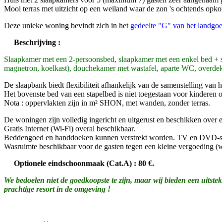
Mooi terras met uitzicht op een weiland waar de zon 's ochtends opkom
Deze unieke woning bevindt zich in het
gedeelte "G" van het landgo
Beschrijving :
Slaapkamer met een 2-persoonsbed, slaapkamer met een enkel bed + s
magnetron, koelkast), douchekamer met wastafel, aparte WC, overdekt
De slaapbank biedt flexibiliteit afhankelijk van de samenstelling va
Het bovenste bed van een stapelbed is niet toegestaan voor kinderen o
Nota : oppervlakten zijn in m² SHON, met wanden, zonder terras.
De woningen zijn volledig ingericht en uitgerust en beschikken over
Gratis Internet (Wi-Fi) overal beschikbaar.
Beddengoed en handdoeken kunnen verstrekt worden. TV en DVD-spe
Wasruimte beschikbaar voor de gasten tegen een kleine vergoeding (was
Optionele eindschoonmaak (Cat.A) : 80 €.
We bedoelen niet de goedkoopste te zijn, maar wij bieden een uitstek
prachtige resort in de omgeving !