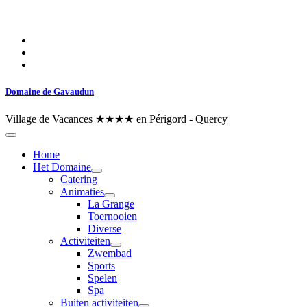
Domaine de Gavaudun
Village de Vacances ★★★★ en Périgord - Quercy
Home
Het Domaine
Catering
Animaties
La Grange
Toernooien
Diverse
Activiteiten
Zwembad
Sports
Spelen
Spa
Buiten activiteiten