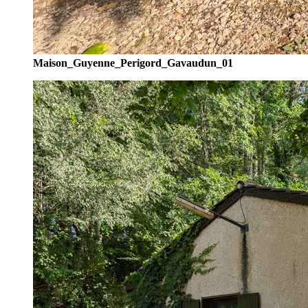
Maison_Guyenne_Perigord_Gavaudun_01