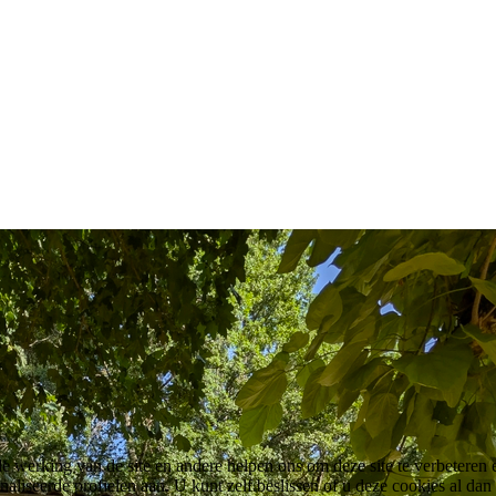
 werking van de site en andere helpen ons om deze site te verbeteren e
eerde profielen aan. U kunt zelf beslissen of u deze cookies al dan nie