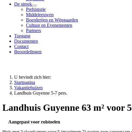
De streek
Prehistorie
Middeleeuwen
Boerderijen en Wijngaarden
Cultuur en Evenementen
Partners
Toegang
Documenten
Contact
Beoordelingen
U bevindt zich hier:
Startpagina
Vakantiehuizen
Landhuis Guyenne 5-7 pers.
Landhuis Guyenne 63 m² voor 5
Aangepast voor rolstoelen
Huis met 2 slaapkamers voor 5 (maximum 7) gasten zeer aangenaam g