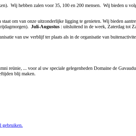
en). Wij hebben zalen voor 35, 100 en 200 mensen. Wij bieden u volgen
 staat om van onze uitzonderlijke ligging te genieten. Wij bieden aant
vrijdagmorgen).
Juli-Augustus
: uitsluitend in de week, Zaterdag tot Z
satie van uw verblijf ter plaats als in de organisatie van buitenactivite
umni reünie, ... voor al uw speciale gelegenheden Domaine de Gavaudu
eftijden blij maken.
l gebruiken.