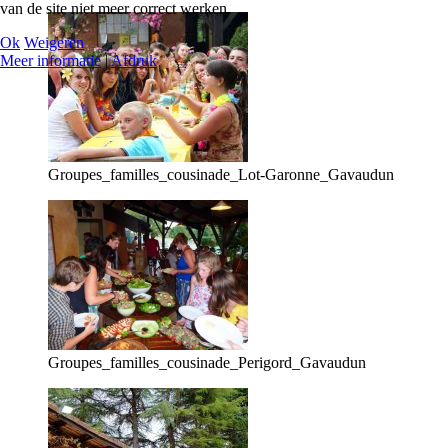
van de site niet meer correct werken.
Ok
Weigeren
Meer informatie
|
Afdruk
Groupes_familles_cousinade_Lot-Garonne_Gavaudun
Groupes_familles_cousinade_Perigord_Gavaudun