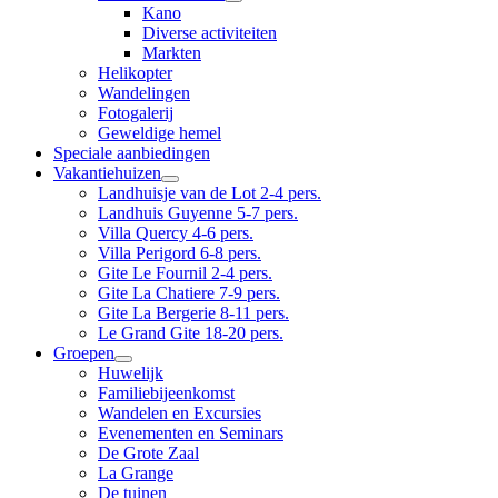
Kano
Diverse activiteiten
Markten
Helikopter
Wandelingen
Fotogalerij
Geweldige hemel
Speciale aanbiedingen
Vakantiehuizen
Landhuisje van de Lot 2-4 pers.
Landhuis Guyenne 5-7 pers.
Villa Quercy 4-6 pers.
Villa Perigord 6-8 pers.
Gite Le Fournil 2-4 pers.
Gite La Chatiere 7-9 pers.
Gite La Bergerie 8-11 pers.
Le Grand Gite 18-20 pers.
Groepen
Huwelijk
Familiebijeenkomst
Wandelen en Excursies
Evenementen en Seminars
De Grote Zaal
La Grange
De tuinen