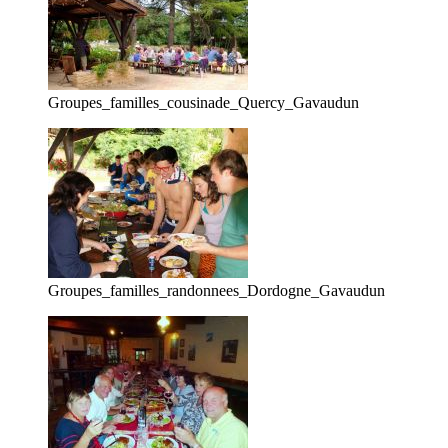
Groupes_familles_cousinade_Quercy_Gavaudun
Groupes_familles_randonnees_Dordogne_Gavaudun