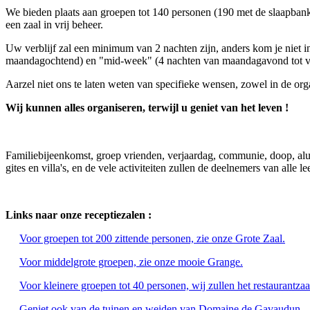
We bieden plaats aan groepen tot 140 personen (190 met de slaapbank
een zaal in vrij beheer.
Uw verblijf zal een minimum van 2 nachten zijn, anders kom je niet in
maandagochtend) en "mid-week" (4 nachten van maandagavond tot 
Aarzel niet ons te laten weten van specifieke wensen, zowel in de organi
Wij kunnen alles organiseren, terwijl u geniet van het leven !
Familiebijeenkomst, groep vrienden, verjaardag, communie, doop, al
gites en villa's, en de vele activiteiten zullen de deelnemers van alle le
Links naar onze receptiezalen :
Voor groepen tot 200 zittende personen, zie onze Grote Zaal.
Voor middelgrote groepen, zie onze mooie Grange.
Voor kleinere groepen tot 40 personen, wij zullen het restaurantzaa
Geniet ook van de tuinen en weiden van Domaine de Gavaudun.