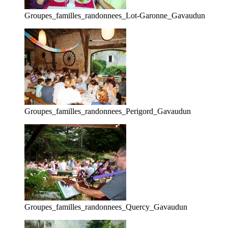
Groupes_familles_randonnees_Lot-Garonne_Gavaudun
Groupes_familles_randonnees_Perigord_Gavaudun
Groupes_familles_randonnees_Quercy_Gavaudun