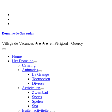
Domaine de Gavaudun
Village de Vacances ★★★★ en Périgord - Quercy
Home
Het Domaine
Catering
Animaties
La Grange
Toernooien
Diverse
Activiteiten
Zwembad
Sports
Spelen
Spa
Buiten activiteiten