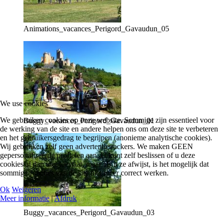
Animations_vacances_Perigord_Gavaudun_05
We use cookies
We gebruiken cookies op onze website. Sommige zijn essentieel voor
Buggy_vacances_Perigord_Gavaudun_01
de werking van de site en andere helpen ons om deze site te verbeteren
en het gebruikersgedrag te begrijpen (anonieme analytische cookies).
Wij gebruiken zelf geen advertentietrackers. We maken GEEN
gepersonaliseerde profielen aan. U kunt zelf beslissen of u deze
cookies al dan niet toestaat, maar als u ze afwijst, is het mogelijk dat
sommige functies van de site niet meer correct werken.
Ok
Weigeren
Meer informatie
|
Afdruk
Buggy_vacances_Perigord_Gavaudun_03