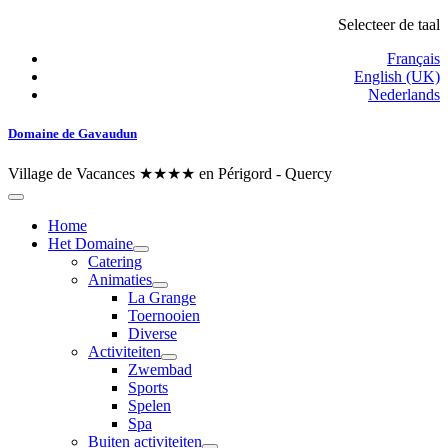
Selecteer de taal
Français
English (UK)
Nederlands
Domaine de Gavaudun
Village de Vacances ★★★★ en Périgord - Quercy
Home
Het Domaine
Catering
Animaties
La Grange
Toernooien
Diverse
Activiteiten
Zwembad
Sports
Spelen
Spa
Buiten activiteiten