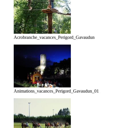
Acrobranche_vacances_Perigord_Gavaudun
Animations_vacances_Perigord_Gavaudun_01