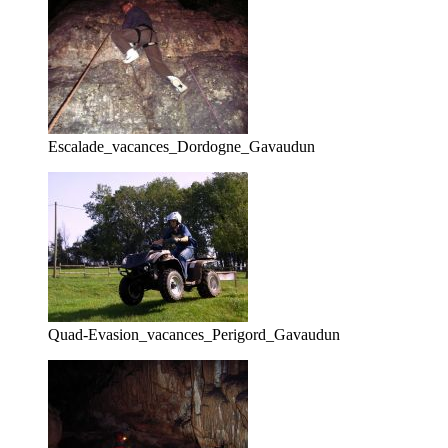
Escalade_vacances_Dordogne_Gavaudun
Quad-Evasion_vacances_Perigord_Gavaudun