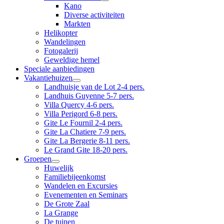
Kano
Diverse activiteiten
Markten
Helikopter
Wandelingen
Fotogalerij
Geweldige hemel
Speciale aanbiedingen
Vakantiehuizen
Landhuisje van de Lot 2-4 pers.
Landhuis Guyenne 5-7 pers.
Villa Quercy 4-6 pers.
Villa Perigord 6-8 pers.
Gite Le Fournil 2-4 pers.
Gite La Chatiere 7-9 pers.
Gite La Bergerie 8-11 pers.
Le Grand Gite 18-20 pers.
Groepen
Huwelijk
Familiebijeenkomst
Wandelen en Excursies
Evenementen en Seminars
De Grote Zaal
La Grange
De tuinen