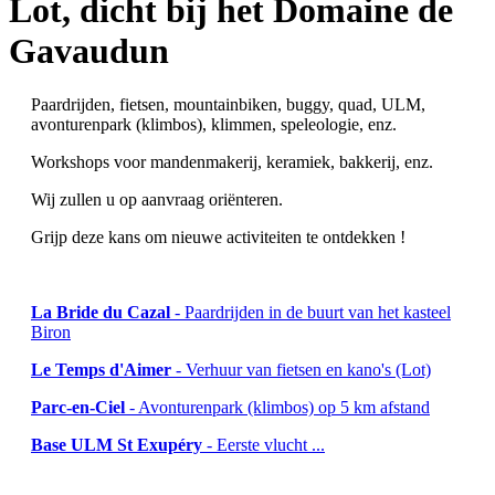
Lot, dicht bij het Domaine de
Gavaudun
Paardrijden, fietsen, mountainbiken, buggy, quad, ULM,
avonturenpark (klimbos), klimmen, speleologie, enz.
Workshops voor mandenmakerij, keramiek, bakkerij, enz.
Wij zullen u op aanvraag oriënteren.
Grijp deze kans om nieuwe activiteiten te ontdekken !
La Bride du Cazal
- Paardrijden in de buurt van het kasteel
Biron
Le Temps d'Aimer
- Verhuur van fietsen en kano's (Lot)
Parc-en-Ciel
- Avonturenpark (klimbos) op 5 km afstand
Base ULM St Exupéry
- Eerste vlucht ...