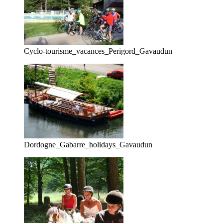
Cyclo-tourisme_vacances_Perigord_Gavaudun
Dordogne_Gabarre_holidays_Gavaudun