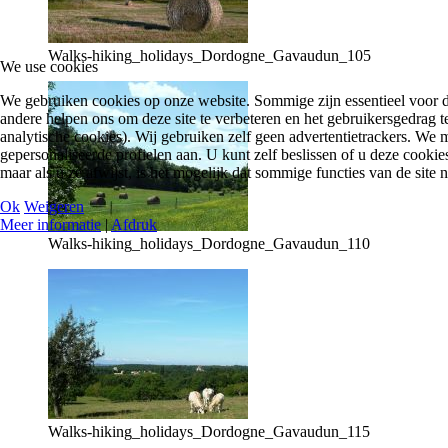
Walks-hiking_holidays_Dordogne_Gavaudun_105
We use cookies
We gebruiken cookies op onze website. Sommige zijn essentieel voor d
andere helpen ons om deze site te verbeteren en het gebruikersgedrag 
analytische cookies). Wij gebruiken zelf geen advertentietrackers. 
gepersonaliseerde profielen aan. U kunt zelf beslissen of u deze cookies 
maar als u ze afwijst, is het mogelijk dat sommige functies van de site 
Ok
Weigeren
Meer informatie
|
Afdruk
Walks-hiking_holidays_Dordogne_Gavaudun_110
Walks-hiking_holidays_Dordogne_Gavaudun_115