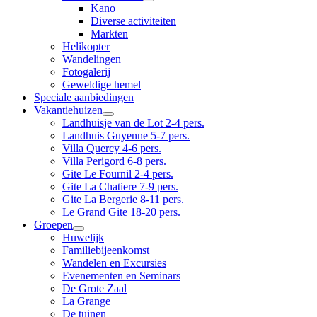
Kano
Diverse activiteiten
Markten
Helikopter
Wandelingen
Fotogalerij
Geweldige hemel
Speciale aanbiedingen
Vakantiehuizen
Landhuisje van de Lot 2-4 pers.
Landhuis Guyenne 5-7 pers.
Villa Quercy 4-6 pers.
Villa Perigord 6-8 pers.
Gite Le Fournil 2-4 pers.
Gite La Chatiere 7-9 pers.
Gite La Bergerie 8-11 pers.
Le Grand Gite 18-20 pers.
Groepen
Huwelijk
Familiebijeenkomst
Wandelen en Excursies
Evenementen en Seminars
De Grote Zaal
La Grange
De tuinen