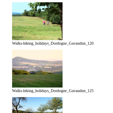
Walks-hiking_holidays_Dordogne_Gavaudun_120
Walks-hiking_holidays_Dordogne_Gavaudun_125