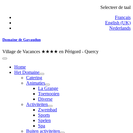
Selecteer de taal
Français
English (UK)
Nederlands
Domaine de Gavaudun
Village de Vacances ★★★★ en Périgord - Quercy
Home
Het Domaine
Catering
Animaties
La Grange
Toernooien
Diverse
Activiteiten
Zwembad
Sports
Spelen
Spa
Buiten activiteiten